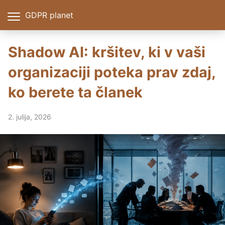
GDPR planet
Shadow AI: kršitev, ki v vaši
organizaciji poteka prav zdaj,
ko berete ta članek
2. julija, 2026