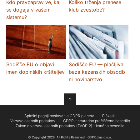
Kdo pravzaprav ve, kaj
Koliko trženja prenese
se dogaja v vašem
klub zvestobe?
sistemu?
Sodišče EU o objavi
Sodišče EU — plačljiva
imen dopinških kršiteljev
baza kazenskih obsodb
ni novinarstvo
↑
Splošni pogoji poslovanja GDPR planeta
Piškotki
Varstvo osebnih podatkov
GDPR – neuradno prečiščeno besedilo
Zakon o varstvu osebnih podatkov (ZVOP-2) – končno besedilo
© Copyright 2026, All Rights Reserved | GDPR plus d.o.o.