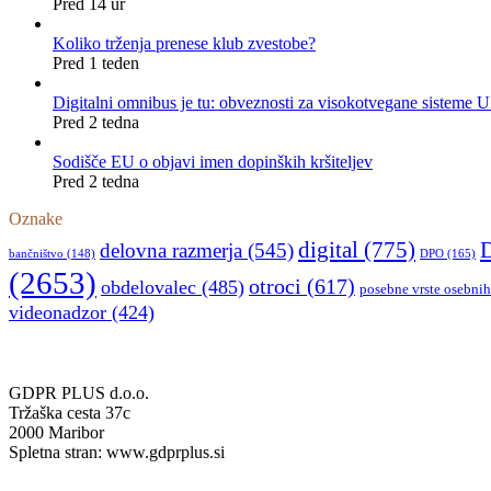
Pred 14 ur
Koliko trženja prenese klub zvestobe?
Pred 1 teden
Digitalni omnibus je tu: obveznosti za visokotvegane sisteme 
Pred 2 tedna
Sodišče EU o objavi imen dopinških kršiteljev
Pred 2 tedna
Oznake
digital
(775)
delovna razmerja
(545)
DPO
(165)
bančništvo
(148)
(2653)
otroci
(617)
obdelovalec
(485)
posebne vrste osebni
videonadzor
(424)
GDPR PLUS d.o.o.
Tržaška cesta 37c
2000 Maribor
Spletna stran: www.gdprplus.si