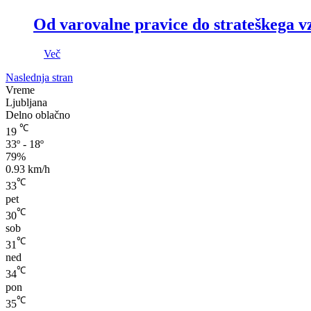
Od varovalne pravice do strateškega v
Več
Naslednja stran
Vreme
Ljubljana
Delno oblačno
℃
19
33º - 18º
79%
0.93 km/h
℃
33
pet
℃
30
sob
℃
31
ned
℃
34
pon
℃
35