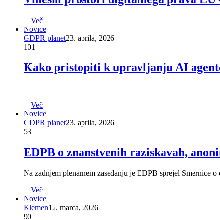
Več
Novice
GDPR planet
23. aprila, 2026
101
Kako pristopiti k upravljanju AI agent
Več
Novice
GDPR planet
23. aprila, 2026
53
EDPB o znanstvenih raziskavah, anoni
Na zadnjem plenarnem zasedanju je EDPB sprejel Smernice o o
Več
Novice
Klemen
12. marca, 2026
90