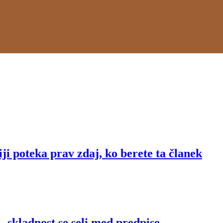
iji poteka prav zdaj, ko berete ta članek
 skladnost se seli med predpise