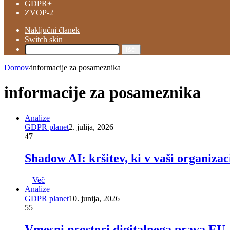
GDPR+
ZVOP-2
Naključni članek
Switch skin
Išči
Domov
/
informacije za posameznika
informacije za posameznika
Analize
GDPR planet
2. julija, 2026
47
Shadow AI: kršitev, ki v vaši organizac
Več
Analize
GDPR planet
10. junija, 2026
55
Vmesni prostori digitalnega prava EU –