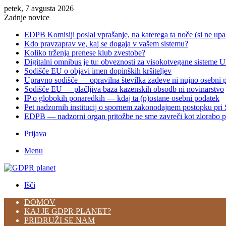
petek, 7 avgusta 2026
Zadnje novice
EDPB Komisiji poslal vprašanje, na katerega ta noče (si ne upa
Kdo pravzaprav ve, kaj se dogaja v vašem sistemu?
Koliko trženja prenese klub zvestobe?
Digitalni omnibus je tu: obveznosti za visokotvegane sisteme 
Sodišče EU o objavi imen dopinških kršiteljev
Upravno sodišče — opravilna številka zadeve ni nujno osebni 
Sodišče EU — plačljiva baza kazenskih obsodb ni novinarstvo
IP o globokih ponaredkih — kdaj ta (p)ostane osebni podatek
Pet nadzornih institucij o spornem zakonodajnem postopku pr
EDPB — nadzorni organ pritožbe ne sme zavreči kot zlorabo p
Prijava
Menu
Išči
DOMOV
KAJ JE GDPR PLANET?
PRIDRUŽI SE NAM