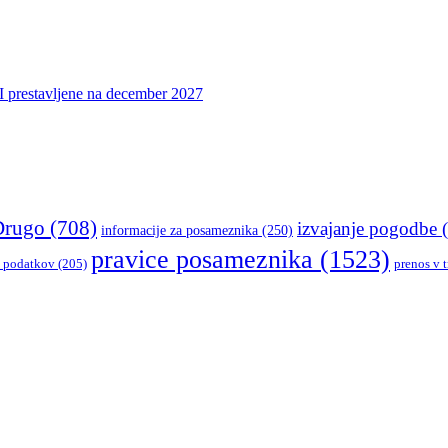
UI prestavljene na december 2027
Drugo
(708)
izvajanje pogodbe
(
informacije za posameznika
(250)
pravice posameznika
(1523)
h podatkov
(205)
prenos v t