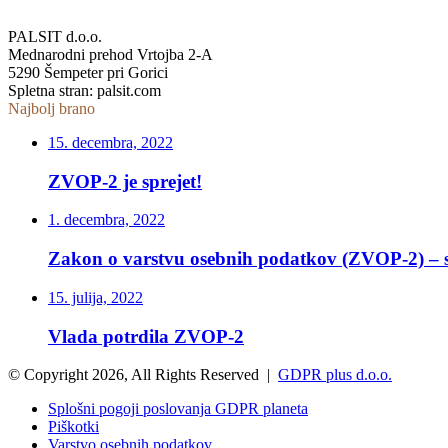
PALSIT d.o.o.
Mednarodni prehod Vrtojba 2-A
5290 Šempeter pri Gorici
Spletna stran: palsit.com
Najbolj brano
15. decembra, 2022
ZVOP-2 je sprejet!
1. decembra, 2022
Zakon o varstvu osebnih podatkov (ZVOP-2) – s
15. julija, 2022
Vlada potrdila ZVOP-2
© Copyright 2026, All Rights Reserved |
GDPR plus d.o.o.
Splošni pogoji poslovanja GDPR planeta
Piškotki
Varstvo osebnih podatkov