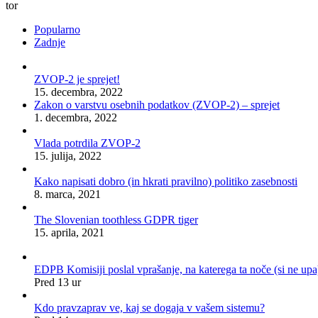
tor
Popularno
Zadnje
ZVOP-2 je sprejet!
15. decembra, 2022
Zakon o varstvu osebnih podatkov (ZVOP-2) – sprejet
1. decembra, 2022
Vlada potrdila ZVOP-2
15. julija, 2022
Kako napisati dobro (in hkrati pravilno) politiko zasebnosti
8. marca, 2021
The Slovenian toothless GDPR tiger
15. aprila, 2021
EDPB Komisiji poslal vprašanje, na katerega ta noče (si ne upa
Pred 13 ur
Kdo pravzaprav ve, kaj se dogaja v vašem sistemu?