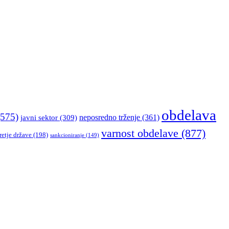
obdelava
575)
neposredno trženje
(361)
javni sektor
(309)
varnost obdelave
(877)
retje države
(198)
sankcioniranje
(149)