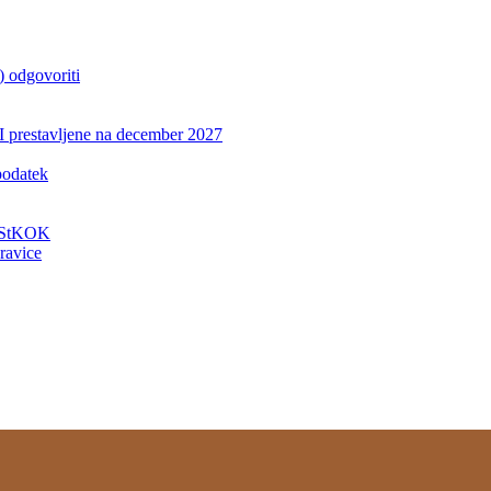
) odgovoriti
UI prestavljene na december 2027
podatek
i StKOK
ravice