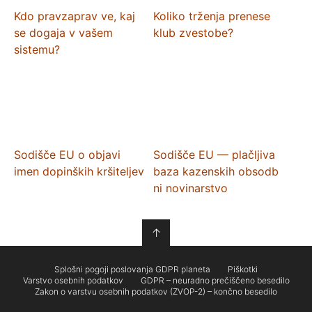
Kdo pravzaprav ve, kaj
Koliko trženja prenese
se dogaja v vašem
klub zvestobe?
sistemu?
Sodišče EU o objavi
Sodišče EU — plačljiva
imen dopinških kršiteljev
baza kazenskih obsodb
ni novinarstvo
↑
Splošni pogoji poslovanja GDPR planeta
Piškotki
Varstvo osebnih podatkov
GDPR – neuradno prečiščeno besedilo
Zakon o varstvu osebnih podatkov (ZVOP-2) – končno besedilo